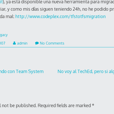
it
), ya está disponible una nueva herramienta para migra
ariar, y como mis días siguen teniendo 24h, no he podido p
ada mal:
http://www.codeplex.com/tfstotfsmigration
gacy
007
admin
No Comments
ando con Team System
No voy al TechEd, pero si a
l not be published.
Required fields are marked
*