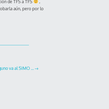
ción de TFS a TFS
,
robarla aún, pero por lo
lguno va al SIMO …