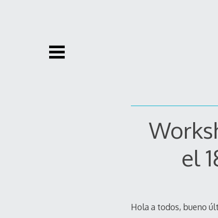
Skip
to
content
Worksh
el 
Hola a todos, bueno ú