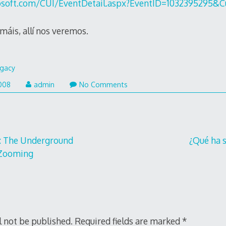
osoft.com/CUI/EventDetail.aspx?EventID=1032395295&C
imáis, allí nos veremos.
gacy
008
admin
No Comments
 The Underground
¿Qué ha s
pZooming
l not be published.
Required fields are marked
*