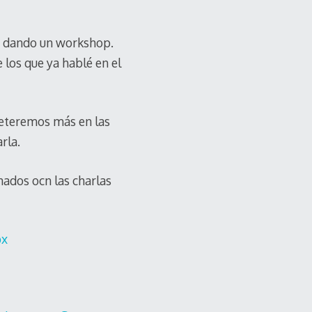
aré dando un workshop.
los que ya hablé en el
meteremos más en las
rla.
nados ocn las charlas
px