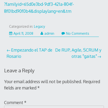
?familyid=65d0e3bd-9df3-421a-804f-
8f01bd90f0b4&displaylang=en&tm
Categorized in:
Legacy
April 11, 2008
admin
No Comments
Post
Empezando el TAP de
De RUP, Agile, SCRUM y
Rosario
otras "gaitas"
navigation
Leave a Reply
Your email address will not be published.
Required
fields are marked
*
Comment
*